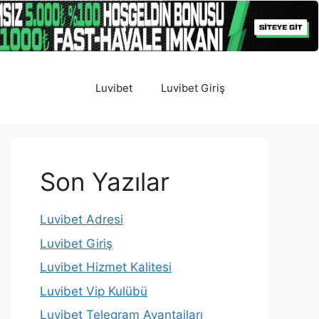
Luvibet
Luvibet Giriş
Son Yazılar
Luvibet Adresi
Luvibet Giriş
Luvibet Hizmet Kalitesi
Luvibet Vip Kulübü
Luvibet Telegram Avantajları