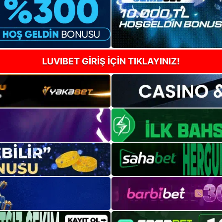
LUVIBET GİRİŞ İÇİN TIKLAYINIZ!