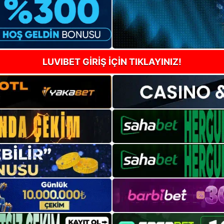
LUVIBET GİRİŞ İÇİN TIKLAYINIZ!