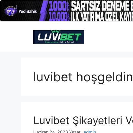
İçeriğe
atla
luvibet hoşgeldi
Luvibet Şikayetleri V
Haziran 24, 2023
Yazarı:
admin