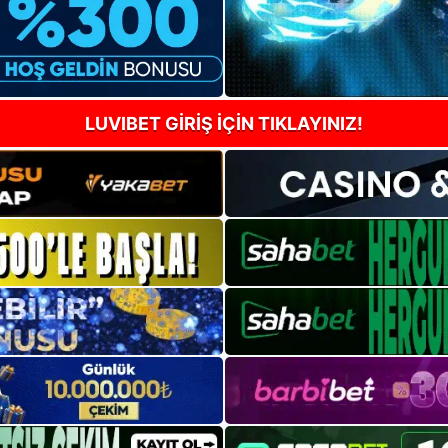
LUVIBET GİRİŞ İÇİN TIKLAYINIZ!