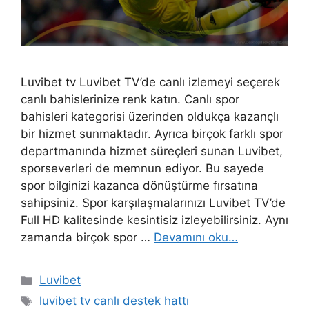
Luvibet tv Luvibet TV’de canlı izlemeyi seçerek
canlı bahislerinize renk katın. Canlı spor
bahisleri kategorisi üzerinden oldukça kazançlı
bir hizmet sunmaktadır. Ayrıca birçok farklı spor
departmanında hizmet süreçleri sunan Luvibet,
sporseverleri de memnun ediyor. Bu sayede
spor bilginizi kazanca dönüştürme fırsatına
sahipsiniz. Spor karşılaşmalarınızı Luvibet TV’de
Full HD kalitesinde kesintisiz izleyebilirsiniz. Aynı
zamanda birçok spor …
Devamını oku…
Kategoriler
Luvibet
Etiketler
luvibet tv canlı destek hattı