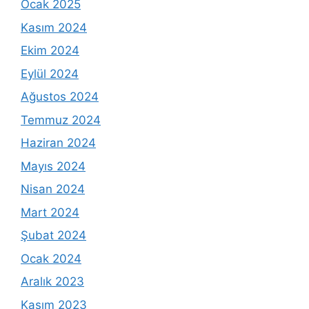
Ocak 2025
Kasım 2024
Ekim 2024
Eylül 2024
Ağustos 2024
Temmuz 2024
Haziran 2024
Mayıs 2024
Nisan 2024
Mart 2024
Şubat 2024
Ocak 2024
Aralık 2023
Kasım 2023