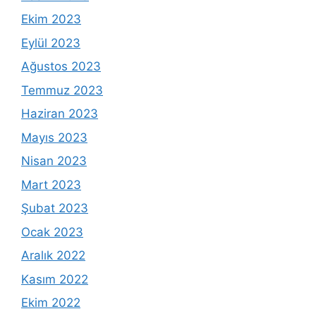
Ekim 2023
Eylül 2023
Ağustos 2023
Temmuz 2023
Haziran 2023
Mayıs 2023
Nisan 2023
Mart 2023
Şubat 2023
Ocak 2023
Aralık 2022
Kasım 2022
Ekim 2022