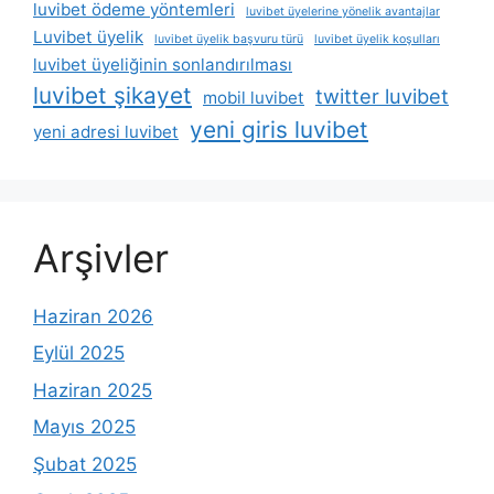
luvibet ödeme yöntemleri
luvibet üyelerine yönelik avantajlar
Luvibet üyelik
luvibet üyelik başvuru türü
luvibet üyelik koşulları
luvibet üyeliğinin sonlandırılması
luvibet şikayet
twitter luvibet
mobil luvibet
yeni giris luvibet
yeni adresi luvibet
Arşivler
Haziran 2026
Eylül 2025
Haziran 2025
Mayıs 2025
Şubat 2025