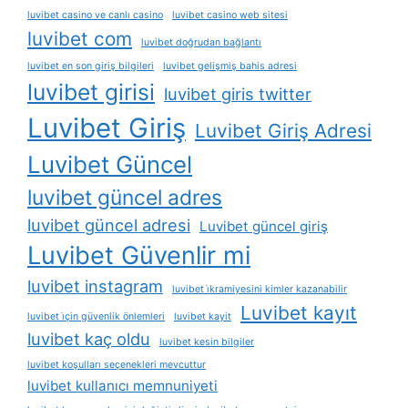
luvibet casino ve canlı casino
luvibet casino web sitesi
luvibet com
luvibet doğrudan bağlantı
luvibet en son giriş bilgileri
luvibet gelişmiş bahis adresi
luvibet girisi
luvibet giris twitter
Luvibet Giriş
Luvibet Giriş Adresi
Luvibet Güncel
luvibet güncel adres
luvibet güncel adresi
Luvibet güncel giriş
Luvibet Güvenlir mi
luvibet instagram
luvibet i̇kramiyesini kimler kazanabilir
Luvibet kayıt
luvibet i̇çin güvenlik önlemleri
luvibet kayit
luvibet kaç oldu
luvibet kesin bilgiler
luvibet koşulları seçenekleri mevcuttur
luvibet kullanıcı memnuniyeti