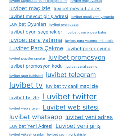
luvibet kuponu adresini değiştirdi mi
luvibet maç avantajı
luvibet maç izle
luvibet mevcut adres
luvibet mevcut giriş adresi
luvibet mobil versiyonunda
Luvibet Oyunları
luvibet oyun pazarı
luvibet oyun seçenekleri
luvibet oyun öncesi bahis
luvibet para yatirma
luvibet para yatırma limit nedir
Luvibet Para Çekme
luvibet poker oyunu
luvibet promosyon
luvibet popüler sporlar
luvibet promosyon kodu
luvibet sanal casino
luvibet telegram
luvibet spor bahisleri
luvibet tv
luvibet tv canli maç izle
Luvibet twitter
luvibet tv izle
Luvibet web sitesi
luvibet web siteleri
luvibet whatsapp
luvibet yeni adres
Luvibet yeni giriş
Luvibet Yeni Adresi
luvibet yüksek oranlar
luvibet çevrimiçi bahisler