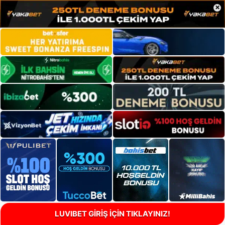
×
LUVIBET GİRİŞ İÇİN TIKLAYINIZ!