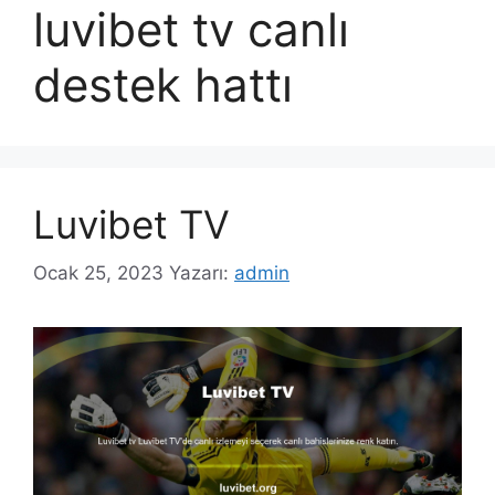
luvibet tv canlı
destek hattı
Luvibet TV
Ocak 25, 2023
Yazarı:
admin