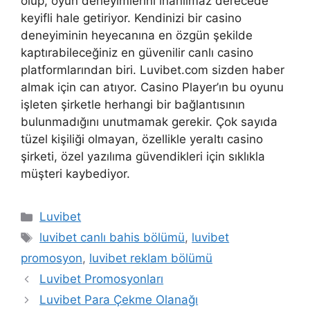
olup, oyun deneyimlerini inanılmaz derecede
keyifli hale getiriyor. Kendinizi bir casino
deneyiminin heyecanına en özgün şekilde
kaptırabileceğiniz en güvenilir canlı casino
platformlarından biri. Luvibet.com sizden haber
almak için can atıyor. Casino Player’ın bu oyunu
işleten şirketle herhangi bir bağlantısının
bulunmadığını unutmamak gerekir. Çok sayıda
tüzel kişiliği olmayan, özellikle yeraltı casino
şirketi, özel yazılıma güvendikleri için sıklıkla
müşteri kaybediyor.
Kategoriler
Luvibet
Etiketler
luvibet canlı bahis bölümü
,
luvibet
promosyon
,
luvibet reklam bölümü
Yazı
Luvibet Promosyonları
dolaşımı
Luvibet Para Çekme Olanağı