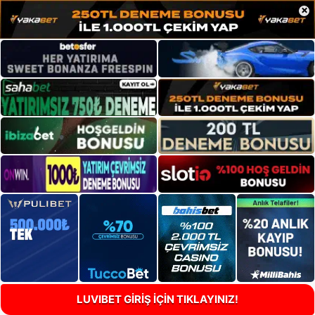
×
LUVIBET GİRİŞ İÇİN TIKLAYINIZ!