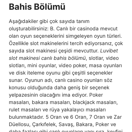
Bahis Bölümü
Aşağıdakiler gibi çok sayıda tanım
oluşturabilirsiniz: B. Canlı bir casinoda mevcut
olan oyun seçeneklerini simgeleyen oyun türleri.
Özellikle slot makinelerini tercih ediyorsanız, çok
sayıda slot makinesi çeşidi mevcuttur.
Luvibet
slot makinesi canlı bahis bölümü
, slotlar, video
slotları, mini oyunlar, video poker, masa oyunları
ve disk iteleme oyunu gibi çeşitli seçenekler
sunar. Oyunun adı, canlı casino oyunları söz
konusu olduğunda daha geniş bir seçenek
yelpazesinin olacağını ima ediyor. Poker
masaları, bakara masaları, blackjack masaları,
rulet masaları ve rüya yakalayıcı masaları
bulunmaktadır. 5 Oran ve 6 Oran, 7 Oran ve Zar
Düellosu, Çarkıfelek, Savaş, Bakara, Poker ve
daha fazlası gibi canlı oyunların yanı sıra, keyfini