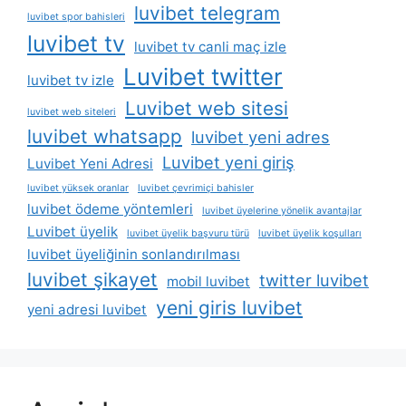
luvibet telegram
luvibet spor bahisleri
luvibet tv
luvibet tv canli maç izle
Luvibet twitter
luvibet tv izle
Luvibet web sitesi
luvibet web siteleri
luvibet whatsapp
luvibet yeni adres
Luvibet yeni giriş
Luvibet Yeni Adresi
luvibet yüksek oranlar
luvibet çevrimiçi bahisler
luvibet ödeme yöntemleri
luvibet üyelerine yönelik avantajlar
Luvibet üyelik
luvibet üyelik başvuru türü
luvibet üyelik koşulları
luvibet üyeliğinin sonlandırılması
luvibet şikayet
twitter luvibet
mobil luvibet
yeni giris luvibet
yeni adresi luvibet