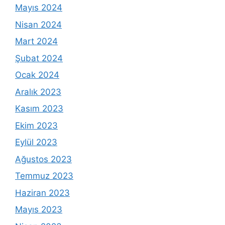
Mayıs 2024
Nisan 2024
Mart 2024
Şubat 2024
Ocak 2024
Aralık 2023
Kasım 2023
Ekim 2023
Eylül 2023
Ağustos 2023
Temmuz 2023
Haziran 2023
Mayıs 2023