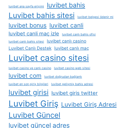
luvibet bahis
luvibet ana sayfa erişimi
Luvibet bahis sitesi
luvibet belgesi ödenir mi
luvibet bonus
luvibet canli
luvibet canli maç izle
luvibet canlı bahis ofisi
luvibet canlı casino
luvibet canlı bahis sitesi
Luvibet Canlı Destek
luvibet canlı maç
Luvibet casino sitesi
luvibet casino ve canlı casino
luvibet casino web sitesi
luvibet com
luvibet doğrudan bağlantı
luvibet en son giriş bilgileri
luvibet gelişmiş bahis adresi
luvibet girisi
luvibet giris twitter
Luvibet Giriş
Luvibet Giriş Adresi
Luvibet Güncel
luvibet güncel adres