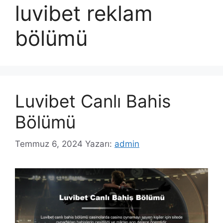
luvibet reklam
bölümü
Luvibet Canlı Bahis
Bölümü
Temmuz 6, 2024
Yazarı:
admin