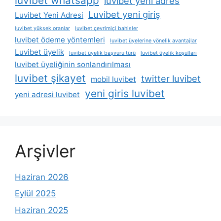
luvibet whatsapp
luvibet yeni adres
Luvibet yeni giriş
Luvibet Yeni Adresi
luvibet yüksek oranlar
luvibet çevrimiçi bahisler
luvibet ödeme yöntemleri
luvibet üyelerine yönelik avantajlar
Luvibet üyelik
luvibet üyelik başvuru türü
luvibet üyelik koşulları
luvibet üyeliğinin sonlandırılması
luvibet şikayet
twitter luvibet
mobil luvibet
yeni giris luvibet
yeni adresi luvibet
Arşivler
Haziran 2026
Eylül 2025
Haziran 2025