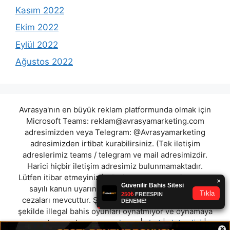
Kasım 2022
Ekim 2022
Eylül 2022
Ağustos 2022
Avrasya'nın en büyük reklam platformunda olmak için
Microsoft Teams:
reklam@avrasyamarketing.com
adresimizden veya Telegram: @Avrasyamarketing
adresimizden irtibat kurabilirsiniz. (Tek iletişim
adreslerimiz teams / telegram ve mail adresimizdir.
Harici hiçbir iletişim adresimiz bulunmamaktadır.
Lütfen itibar etmeyiniz.) Türkiye yasalarına göre 7258
sayılı kanun uyarınca yasa dışı bahis oynamanın
cezaları mevcuttur. Şu an bulunduğunuz site hiç bir
şekilde illegal bahis oyunları oynatmıyor ve oynamaya
aracı olmuyordur.
vegaspalazzo
|
vbet
|
slotvadisi
|
×