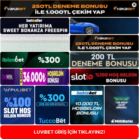
×
LUVIBET GİRİŞ İÇİN TIKLAYINIZ!