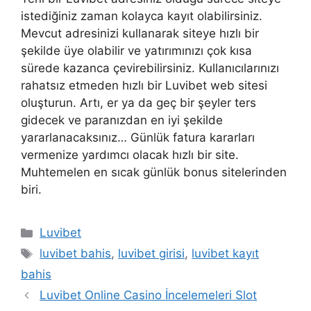
istediğiniz zaman kolayca kayıt olabilirsiniz.
Mevcut adresinizi kullanarak siteye hızlı bir
şekilde üye olabilir ve yatırımınızı çok kısa
sürede kazanca çevirebilirsiniz. Kullanıcılarınızı
rahatsız etmeden hızlı bir Luvibet web sitesi
oluşturun. Artı, er ya da geç bir şeyler ters
gidecek ve paranızdan en iyi şekilde
yararlanacaksınız… Günlük fatura kararları
vermenize yardımcı olacak hızlı bir site.
Muhtemelen en sıcak günlük bonus sitelerinden
biri.
Kategoriler
Luvibet
Etiketler
luvibet bahis
,
luvibet girisi
,
luvibet kayıt
bahis
Yazı
Luvibet Online Casino İncelemeleri Slot
dolaşımı