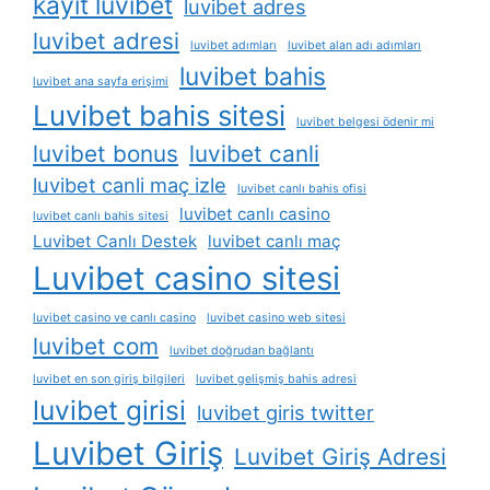
kayit luvibet
luvibet adres
luvibet adresi
luvibet adımları
luvibet alan adı adımları
luvibet bahis
luvibet ana sayfa erişimi
Luvibet bahis sitesi
luvibet belgesi ödenir mi
luvibet bonus
luvibet canli
luvibet canli maç izle
luvibet canlı bahis ofisi
luvibet canlı casino
luvibet canlı bahis sitesi
Luvibet Canlı Destek
luvibet canlı maç
Luvibet casino sitesi
luvibet casino ve canlı casino
luvibet casino web sitesi
luvibet com
luvibet doğrudan bağlantı
luvibet en son giriş bilgileri
luvibet gelişmiş bahis adresi
luvibet girisi
luvibet giris twitter
Luvibet Giriş
Luvibet Giriş Adresi