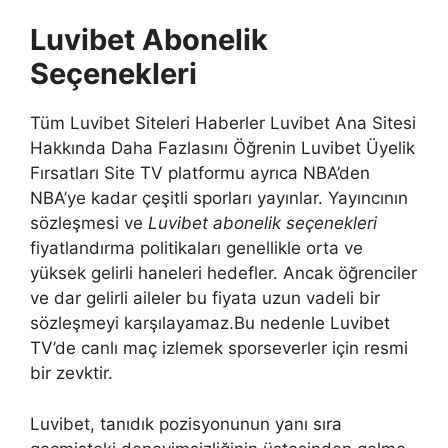
Luvibet Abonelik
Seçenekleri
Tüm Luvibet Siteleri Haberler Luvibet Ana Sitesi
Hakkında Daha Fazlasını Öğrenin Luvibet Üyelik
Fırsatları Site TV platformu ayrıca NBA’den
NBA’ye kadar çeşitli sporları yayınlar. Yayıncının
sözleşmesi ve
Luvibet abonelik seçenekleri
fiyatlandırma politikaları genellikle orta ve
yüksek gelirli haneleri hedefler. Ancak öğrenciler
ve dar gelirli aileler bu fiyata uzun vadeli bir
sözleşmeyi karşılayamaz.Bu nedenle Luvibet
TV’de canlı maç izlemek sporseverler için resmi
bir zevktir.
Luvibet, tanıdık pozisyonunun yanı sıra