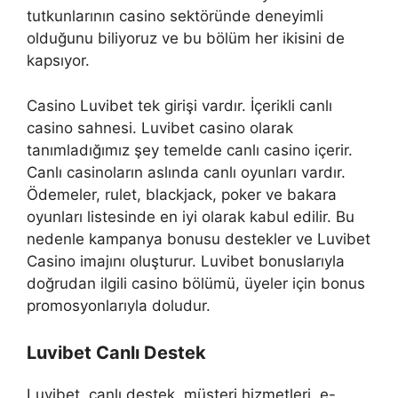
tutkunlarının casino sektöründe deneyimli
olduğunu biliyoruz ve bu bölüm her ikisini de
kapsıyor.
Casino Luvibet tek girişi vardır. İçerikli canlı
casino sahnesi. Luvibet casino olarak
tanımladığımız şey temelde canlı casino içerir.
Canlı casinoların aslında canlı oyunları vardır.
Ödemeler, rulet, blackjack, poker ve bakara
oyunları listesinde en iyi olarak kabul edilir. Bu
nedenle kampanya bonusu destekler ve Luvibet
Casino imajını oluşturur. Luvibet bonuslarıyla
doğrudan ilgili casino bölümü, üyeler için bonus
promosyonlarıyla doludur.
Luvibet Canlı Destek
Luvibet, canlı destek, müşteri hizmetleri, e-