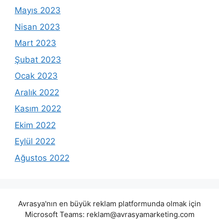
Mayıs 2023
Nisan 2023
Mart 2023
Şubat 2023
Ocak 2023
Aralık 2022
Kasım 2022
Ekim 2022
Eylül 2022
Ağustos 2022
Avrasya'nın en büyük reklam platformunda olmak için
Microsoft Teams:
reklam@avrasyamarketing.com