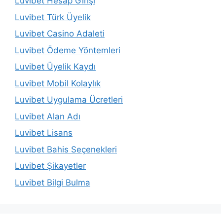
Luvibet Hesap Girişi
Luvibet Türk Üyelik
Luvibet Casino Adaleti
Luvibet Ödeme Yöntemleri
Luvibet Üyelik Kaydı
Luvibet Mobil Kolaylık
Luvibet Uygulama Ücretleri
Luvibet Alan Adı
Luvibet Lisans
Luvibet Bahis Seçenekleri
Luvibet Şikayetler
Luvibet Bilgi Bulma