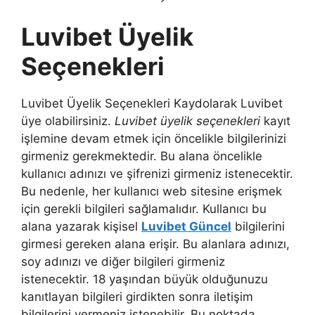
Luvibet Üyelik
Seçenekleri
Luvibet Üyelik Seçenekleri Kaydolarak Luvibet
üye olabilirsiniz.
Luvibet üyelik seçenekleri
kayıt
işlemine devam etmek için öncelikle bilgilerinizi
girmeniz gerekmektedir. Bu alana öncelikle
kullanıcı adınızı ve şifrenizi girmeniz istenecektir.
Bu nedenle, her kullanıcı web sitesine erişmek
için gerekli bilgileri sağlamalıdır. Kullanıcı bu
alana yazarak kişisel
Luvibet Güncel
bilgilerini
girmesi gereken alana erişir. Bu alanlara adınızı,
soy adınızı ve diğer bilgileri girmeniz
istenecektir. 18 yaşından büyük olduğunuzu
kanıtlayan bilgileri girdikten sonra iletişim
bilgilerini vermeniz istenebilir. Bu noktada