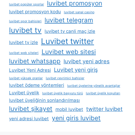
luvibet promosyon
luvibet popüler sporlar
luvibet promosyon kodu
luvibet sanal casino
luvibet telegram
luvibet spor bahisleri
luvibet tv
luvibet tv canli maç izle
Luvibet twitter
luvibet tv izle
Luvibet web sitesi
luvibet web siteleri
luvibet whatsapp
luvibet yeni adres
Luvibet yeni giriş
Luvibet Yeni Adresi
luvibet yüksek oranlar
luvibet çevrimiçi bahisler
luvibet ödeme yöntemleri
luvibet üyelerine yönelik avantajlar
Luvibet üyelik
luvibet üyelik başvuru türü
luvibet üyelik koşulları
luvibet üyeliğinin sonlandırılması
luvibet şikayet
twitter luvibet
mobil luvibet
yeni giris luvibet
yeni adresi luvibet