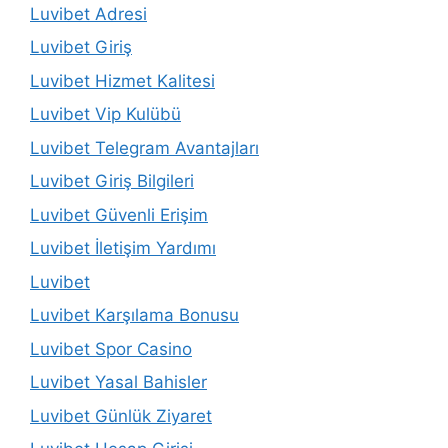
Luvibet Adresi
Luvibet Giriş
Luvibet Hizmet Kalitesi
Luvibet Vip Kulübü
Luvibet Telegram Avantajları
Luvibet Giriş Bilgileri
Luvibet Güvenli Erişim
Luvibet İletişim Yardımı
Luvibet
Luvibet Karşılama Bonusu
Luvibet Spor Casino
Luvibet Yasal Bahisler
Luvibet Günlük Ziyaret