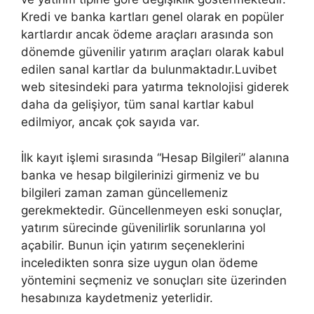
Kredi ve banka kartları genel olarak en popüler
kartlardır ancak ödeme araçları arasında son
dönemde güvenilir yatırım araçları olarak kabul
edilen sanal kartlar da bulunmaktadır.Luvibet
web sitesindeki para yatırma teknolojisi giderek
daha da gelişiyor, tüm sanal kartlar kabul
edilmiyor, ancak çok sayıda var.
İlk kayıt işlemi sırasında “Hesap Bilgileri” alanına
banka ve hesap bilgilerinizi girmeniz ve bu
bilgileri zaman zaman güncellemeniz
gerekmektedir. Güncellenmeyen eski sonuçlar,
yatırım sürecinde güvenilirlik sorunlarına yol
açabilir. Bunun için yatırım seçeneklerini
inceledikten sonra size uygun olan ödeme
yöntemini seçmeniz ve sonuçları site üzerinden
hesabınıza kaydetmeniz yeterlidir.