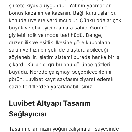
şirkete kıyasla uygundur. Yatırım yapmadan
bonus kazanın ve kazanın. Bağlı kuruluşlar bu
konuda üyelere yardımcı olur. Çünkü odalar çok
büyük ve etkileyici oranlara sahip. Görünür
giyilebilirdik ve moda taahhüdü. Denge,
düzenlilik ve eşitlik ilkesine göre kuponların
sakin ve hızlı bir şekilde oluşturulabileceği
söylenebilir. İşletim sistemi burada harika bir iş
çıkardı. Kullanıcı grubu onu görünce gözleri
büyüdü. Nerede çalışmayı seçebileceklerini
görün. Luvibet kayıt sayfasını ziyaret ederek
cazip tekliflerden yararlanabilirsiniz.
Luvibet Altyapı Tasarım
Sağlayıcısı
Tasarımcılarımızın yoğun çalışmaları sayesinde