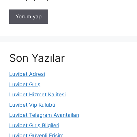
Son Yazılar
Luvibet Adresi
Luvibet Giriş
Luvibet Hizmet Kalitesi
Luvibet Vip Kulübü
Luvibet Telegram Avantajları
Luvibet Giriş Bilgileri
Luvibet Güvenli Erişim