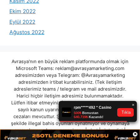
Kasım 2022
Ekim 2022
Eylül 2022
Ağustos 2022
Avrasya'nın en büyük reklam platformunda olmak için
Microsoft Teams:
reklam@avrasyamarketing.com
adresimizden veya Telegram: @Avrasyamarketing
adresimizden irtibat kurabilirsiniz. (Tek iletişim
adreslerimiz teams / telegram ve mail adresimizdir.
Harici hiçbir iletişim adresimiz bulunmamaktadır.
Lütfen itibar etmeyiniz.) Türkiye yasalarına göre 7258
sayılı kanun uyarınca yasa dışı bahis oynamanın
cezaları mevcuttur. Şu an bulunduğunuz site hiç bir
şekilde illegal bahis oyunları oynatmıyor ve oynamaya
aracı olmuyordur.
vegaspalazzo
|
vbet
|
slotvadisi
|
×
trwin
|
ilkyari
|
monobahis
|
trwin
|
parabingo