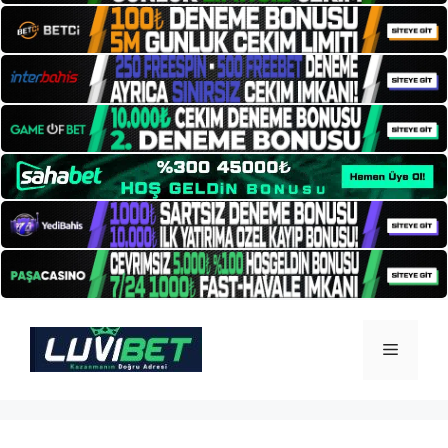
İçeriğe
atla
Menü