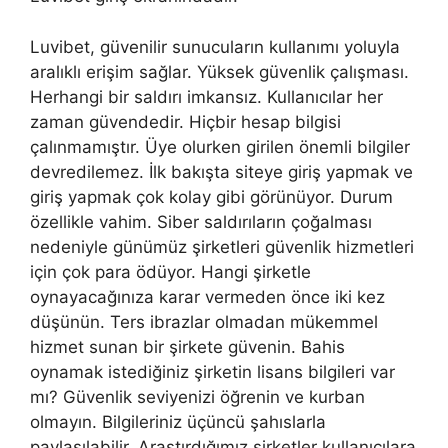
Luvibet, güvenilir sunucuların kullanımı yoluyla
aralıklı erişim sağlar. Yüksek güvenlik çalışması.
Herhangi bir saldırı imkansız. Kullanıcılar her
zaman güvendedir. Hiçbir hesap bilgisi
çalınmamıştır. Üye olurken girilen önemli bilgiler
devredilemez. İlk bakışta siteye giriş yapmak ve
giriş yapmak çok kolay gibi görünüyor. Durum
özellikle vahim. Siber saldırıların çoğalması
nedeniyle günümüz şirketleri güvenlik hizmetleri
için çok para ödüyor. Hangi şirketle
oynayacağınıza karar vermeden önce iki kez
düşünün. Ters ibrazlar olmadan mükemmel
hizmet sunan bir şirkete güvenin. Bahis
oynamak istediğiniz şirketin lisans bilgileri var
mı? Güvenlik seviyenizi öğrenin ve kurban
olmayın. Bilgileriniz üçüncü şahıslarla
paylaşılabilir. Araştırdığımız şirketler kullanıcılara