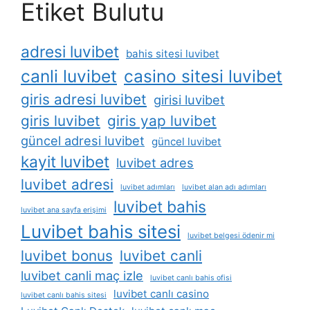
Etiket Bulutu
adresi luvibet
bahis sitesi luvibet
canli luvibet
casino sitesi luvibet
giris adresi luvibet
girisi luvibet
giris luvibet
giris yap luvibet
güncel adresi luvibet
güncel luvibet
kayit luvibet
luvibet adres
luvibet adresi
luvibet adımları
luvibet alan adı adımları
luvibet bahis
luvibet ana sayfa erişimi
Luvibet bahis sitesi
luvibet belgesi ödenir mi
luvibet bonus
luvibet canli
luvibet canli maç izle
luvibet canlı bahis ofisi
luvibet canlı casino
luvibet canlı bahis sitesi