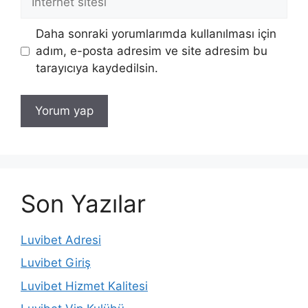
sitesi
Daha sonraki yorumlarımda kullanılması için
adım, e-posta adresim ve site adresim bu
tarayıcıya kaydedilsin.
Son Yazılar
Luvibet Adresi
Luvibet Giriş
Luvibet Hizmet Kalitesi