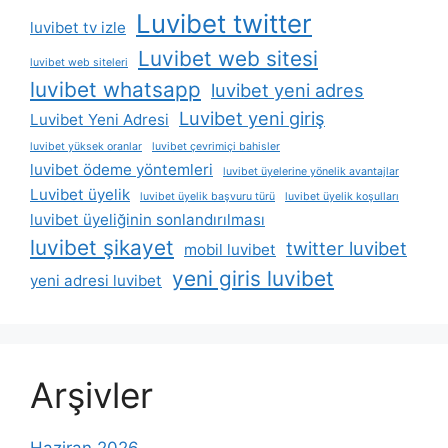
Luvibet twitter
luvibet tv izle
Luvibet web sitesi
luvibet web siteleri
luvibet whatsapp
luvibet yeni adres
Luvibet yeni giriş
Luvibet Yeni Adresi
luvibet yüksek oranlar
luvibet çevrimiçi bahisler
luvibet ödeme yöntemleri
luvibet üyelerine yönelik avantajlar
Luvibet üyelik
luvibet üyelik başvuru türü
luvibet üyelik koşulları
luvibet üyeliğinin sonlandırılması
luvibet şikayet
twitter luvibet
mobil luvibet
yeni giris luvibet
yeni adresi luvibet
Arşivler