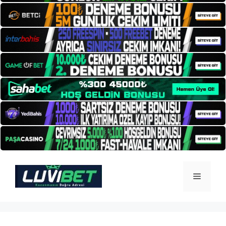
İçeriğe
atla
Menü