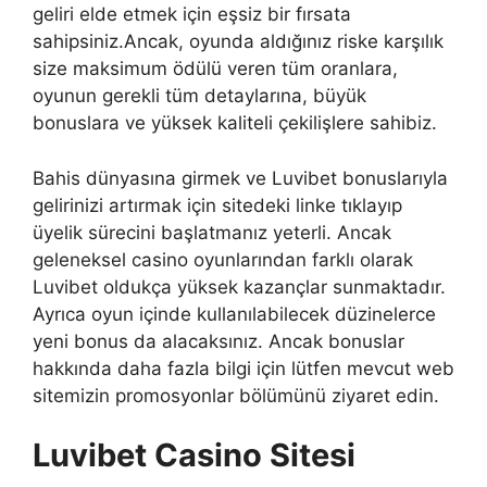
geliri elde etmek için eşsiz bir fırsata
sahipsiniz.Ancak, oyunda aldığınız riske karşılık
size maksimum ödülü veren tüm oranlara,
oyunun gerekli tüm detaylarına, büyük
bonuslara ve yüksek kaliteli çekilişlere sahibiz.
Bahis dünyasına girmek ve Luvibet bonuslarıyla
gelirinizi artırmak için sitedeki linke tıklayıp
üyelik sürecini başlatmanız yeterli. Ancak
geleneksel casino oyunlarından farklı olarak
Luvibet oldukça yüksek kazançlar sunmaktadır.
Ayrıca oyun içinde kullanılabilecek düzinelerce
yeni bonus da alacaksınız. Ancak bonuslar
hakkında daha fazla bilgi için lütfen mevcut web
sitemizin promosyonlar bölümünü ziyaret edin.
Luvibet Casino Sitesi