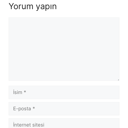
Yorum yapın
Yorum
İsim
E-
posta
İnternet