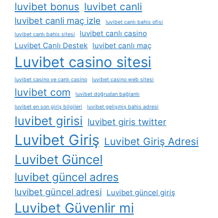
luvibet bonus
luvibet canli
luvibet canli maç izle
luvibet canlı bahis ofisi
luvibet canlı casino
luvibet canlı bahis sitesi
Luvibet Canlı Destek
luvibet canlı maç
Luvibet casino sitesi
luvibet casino ve canlı casino
luvibet casino web sitesi
luvibet com
luvibet doğrudan bağlantı
luvibet en son giriş bilgileri
luvibet gelişmiş bahis adresi
luvibet girisi
luvibet giris twitter
Luvibet Giriş
Luvibet Giriş Adresi
Luvibet Güncel
luvibet güncel adres
luvibet güncel adresi
Luvibet güncel giriş
Luvibet Güvenlir mi