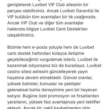
genişleterek Luvibet VIP Club ailesinin bir
parçası olabilirsiniz. Ancak Luvibet Garantisi ile
VIP kulübün tüm avantajları bir tık uzağınızda.
Ancak VIP Club ve diğer tüm avantajlar
hakkında bilgiye Luvibet Canlı Destek’ten
ulaşabilirsiniz.
Bizimle hem e-posta yoluyla hem de Luvibet
canlı destek hattından kolayca iletişime
geçebileceğinizi vurgulamak isteriz. Luvibet ile
kazanmak istiyorsanız biz de buradayız. Luvibet
casino sitesi adresini güncelleyerek yayın
hayatına devam etmektedir. Güncel oranlar,
yüksek bahisler, bonuslar ve çekilişler
geleneksel bahis deneyimine yeni bir heyecan
katıyor. Bugüne özel promosyon ve fırsatlardan
yararlanın, yüksek faiz avantajınıza yeni teklifler
ekleyin. Ancak hiç vakit kaybetmeden giriş