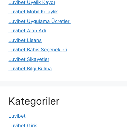
Luvibet Üyelik Kaydı
Luvibet Mobil Kolaylık
Luvibet Uygulama Ücretleri
Luvibet Alan Adı
Luvibet Lisans
Luvibet Bahis Seçenekleri
Luvibet Şikayetler
Luvibet Bilgi Bulma
Kategoriler
Luvibet
Luvibet Giriş