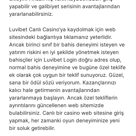
yapabilir ve galibiyet serisinin avantajlarından
yararlanabilirsiniz.
Luvibet Canlı Casino’ya kaydolmak için web
sitesindeki bağlantıya tıklamanız yeterlidir.
Ancak birinci sınıf bir bahis deneyimi isteyen ve
yatırım riskini en iyi şekilde yönetmek isteyen
bahisçiler için Luvibet Login doğru adres olup,
normal bahis deneyimine ve bugüne özel teklife
ek olarak çok uygun bir teklif sunuyoruz. Güzel,
sana bir ödül sözü veriyorum. Kazançlarınızı
kalıcı hale getirmenin avantajlarından
yararlanmaya başlayın. Ancak özel tekliflerin
ayrıntılarını güncellenen web sitemizde
bulabilirsiniz. Canlı bir casino web sitesine giriş
yapmak, her zamanki oyun deneyiminize yeni
bir soluk getirebilir.