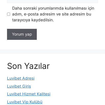
sitesi
Daha sonraki yorumlarımda kullanılması için
adım, e-posta adresim ve site adresim bu
tarayıcıya kaydedilsin.
Son Yazılar
Luvibet Adresi
Luvibet Giriş
Luvibet Hizmet Kalitesi
Luvibet Vip Kulübü