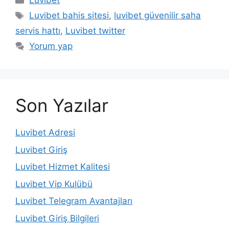
Luvibet
Etiketler
Luvibet bahis sitesi
,
luvibet güvenilir saha
servis hattı
,
Luvibet twitter
Yorum yap
Son Yazılar
Luvibet Adresi
Luvibet Giriş
Luvibet Hizmet Kalitesi
Luvibet Vip Kulübü
Luvibet Telegram Avantajları
Luvibet Giriş Bilgileri