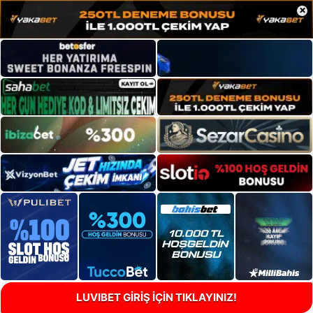
×
LUVIBET GİRİŞ İÇİN TIKLAYINIZ!