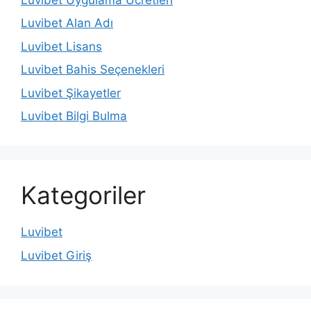
Luvibet Alan Adı
Luvibet Lisans
Luvibet Bahis Seçenekleri
Luvibet Şikayetler
Luvibet Bilgi Bulma
Kategoriler
Luvibet
Luvibet Giriş