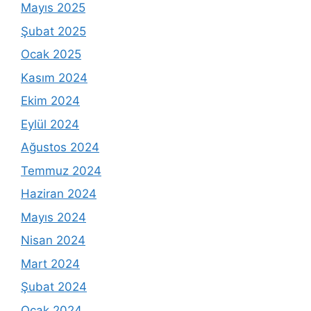
Mayıs 2025
Şubat 2025
Ocak 2025
Kasım 2024
Ekim 2024
Eylül 2024
Ağustos 2024
Temmuz 2024
Haziran 2024
Mayıs 2024
Nisan 2024
Mart 2024
Şubat 2024
Ocak 2024