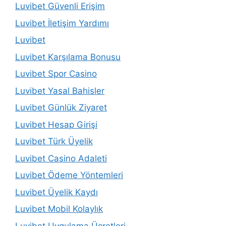
Luvibet Güvenli Erişim
Luvibet İletişim Yardımı
Luvibet
Luvibet Karşılama Bonusu
Luvibet Spor Casino
Luvibet Yasal Bahisler
Luvibet Günlük Ziyaret
Luvibet Hesap Girişi
Luvibet Türk Üyelik
Luvibet Casino Adaleti
Luvibet Ödeme Yöntemleri
Luvibet Üyelik Kaydı
Luvibet Mobil Kolaylık
Luvibet Uygulama Ücretleri