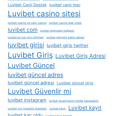
Luvibet Canlı Destek
luvibet canlı maç
Luvibet casino sitesi
luvibet casino ve canlı casino
luvibet casino web sitesi
luvibet com
luvibet doğrudan bağlantı
luvibet en son giriş bilgileri
luvibet gelişmiş bahis adresi
luvibet girisi
luvibet giris twitter
Luvibet Giriş
Luvibet Giriş Adresi
Luvibet Güncel
luvibet güncel adres
luvibet güncel adresi
Luvibet güncel giriş
Luvibet Güvenlir mi
luvibet instagram
luvibet i̇kramiyesini kimler kazanabilir
Luvibet kayıt
luvibet i̇çin güvenlik önlemleri
luvibet kayit
luvibet kaç oldu
luvibet kesin bilgiler