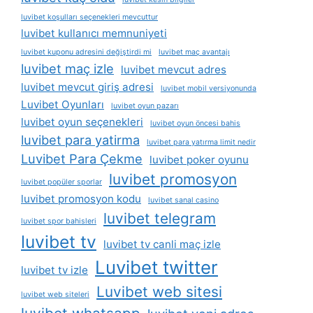
luvibet koşulları seçenekleri mevcuttur
luvibet kullanıcı memnuniyeti
luvibet kuponu adresini değiştirdi mi
luvibet maç avantajı
luvibet maç izle
luvibet mevcut adres
luvibet mevcut giriş adresi
luvibet mobil versiyonunda
Luvibet Oyunları
luvibet oyun pazarı
luvibet oyun seçenekleri
luvibet oyun öncesi bahis
luvibet para yatirma
luvibet para yatırma limit nedir
Luvibet Para Çekme
luvibet poker oyunu
luvibet promosyon
luvibet popüler sporlar
luvibet promosyon kodu
luvibet sanal casino
luvibet telegram
luvibet spor bahisleri
luvibet tv
luvibet tv canli maç izle
Luvibet twitter
luvibet tv izle
Luvibet web sitesi
luvibet web siteleri